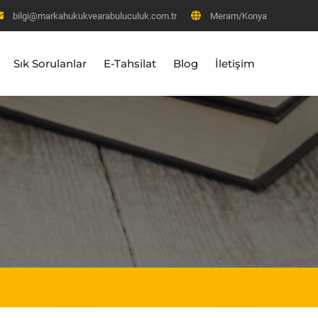
bilgi@markahukukvearabuluculuk.com.tr
Meram/Konya
Sık Sorulanlar
E-Tahsilat
Blog
İletişim