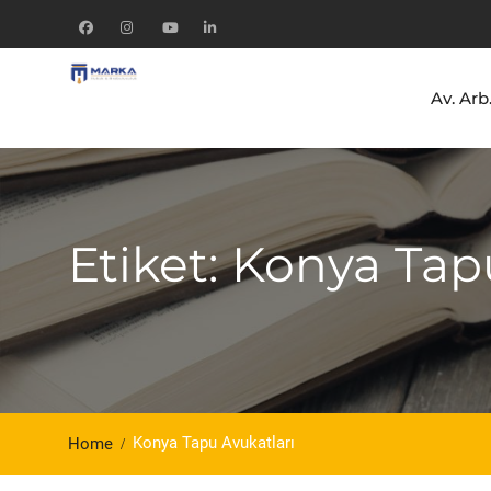
Skip
to
Facebook
Instagram
Youtube
Linkedln
content
Av. Ar
Etiket: Konya Tap
Konya Tapu Avukatları
Home