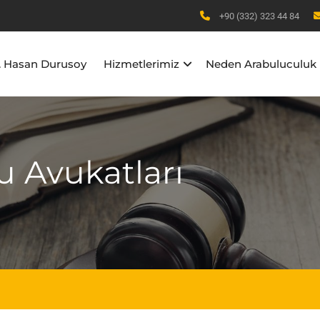
+90 (332) 323 44 84
b. Hasan Durusoy
Hizmetlerimiz
Neden Arabuluculuk
u Avukatları