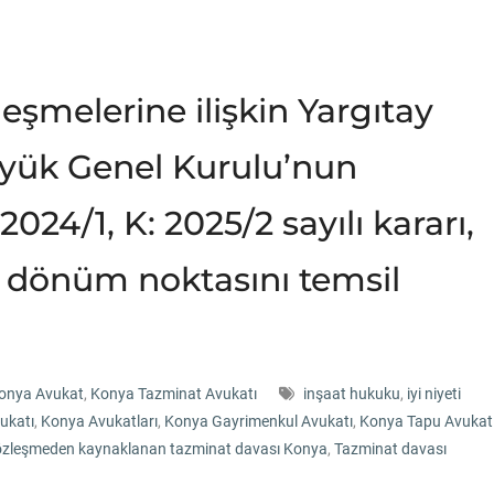
leşmelerine ilişkin Yargıtay
Büyük Genel Kurulu’nun
2024/1, K: 2025/2 sayılı kararı,
r dönüm noktasını temsil
onya Avukat
,
Konya Tazminat Avukatı
inşaat hukuku
,
iyi niyeti
ukatı
,
Konya Avukatları
,
Konya Gayrimenkul Avukatı
,
Konya Tapu Avukat
zleşmeden kaynaklanan tazminat davası Konya
,
Tazminat davası