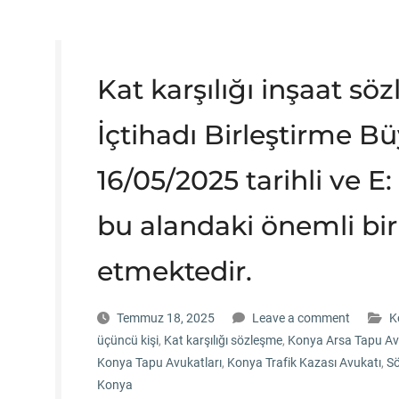
Kat karşılığı inşaat söz
İçtihadı Birleştirme 
16/05/2025 tarihli ve E: 
bu alandaki önemli bi
etmektedir.
Temmuz 18, 2025
Leave a comment
K
üçüncü kişi
,
Kat karşılığı sözleşme
,
Konya Arsa Tapu Av
Konya Tapu Avukatları
,
Konya Trafik Kazası Avukatı
,
Sö
Konya