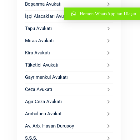
Boşanma Avukatı
Hemen WhatsApp'tan Ulaşın
İşçi Alacakları Avukatı
Tapu Avukatı
Miras Avukatı
Kira Avukatı
Tüketici Avukatı
Gayrimenkul Avukatı
Ceza Avukatı
Ağır Ceza Avukatı
Arabulucu Avukat
Av. Arb. Hasan Durusoy
S.S.S.