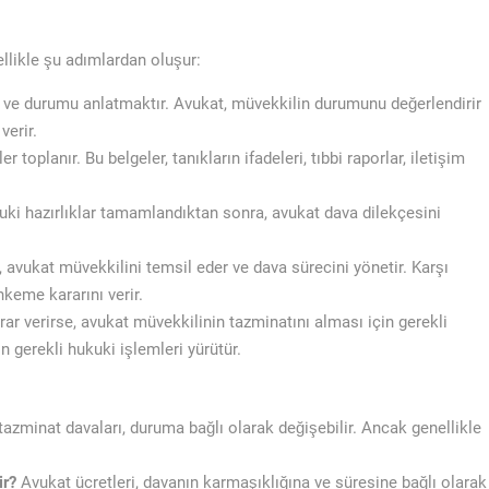
likle şu adımlardan oluşur:
k ve durumu anlatmaktır. Avukat, müvekkilin durumunu değerlendirir
verir.
 toplanır. Bu belgeler, tanıkların ifadeleri, tıbbi raporlar, iletişim
uki hazırlıklar tamamlandıktan sonra, avukat dava dilekçesini
vukat müvekkilini temsil eder ve dava sürecini yönetir. Karşı
hkeme kararını verir.
r verirse, avukat müvekkilinin tazminatını alması için gerekli
in gerekli hukuki işlemleri yürütür.
azminat davaları, duruma bağlı olarak değişebilir. Ancak genellikle
ir?
Avukat ücretleri, davanın karmaşıklığına ve süresine bağlı olarak