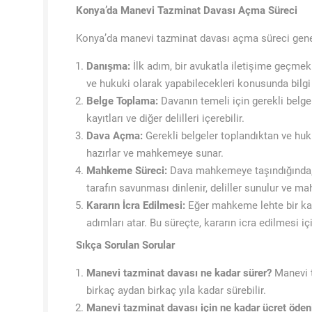
Konya’da Manevi Tazminat Davası Açma Süreci
Konya’da manevi tazminat davası açma süreci genel
Danışma:
İlk adım, bir avukatla iletişime geçme
ve hukuki olarak yapabilecekleri konusunda bilgi 
Belge Toplama:
Davanın temeli için gerekli belgeler
kayıtları ve diğer delilleri içerebilir.
Dava Açma:
Gerekli belgeler toplandıktan ve huk
hazırlar ve mahkemeye sunar.
Mahkeme Süreci:
Dava mahkemeye taşındığında, a
tarafın savunması dinlenir, deliller sunulur ve ma
Kararın İcra Edilmesi:
Eğer mahkeme lehte bir kara
adımları atar. Bu süreçte, kararın icra edilmesi iç
Sıkça Sorulan Sorular
Manevi tazminat davası ne kadar sürer?
Manevi t
birkaç aydan birkaç yıla kadar sürebilir.
Manevi tazminat davası için ne kadar ücret öden