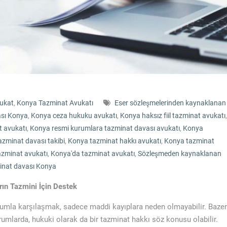
ukat
,
Konya Tazminat Avukatı
Eser sözleşmelerinden kaynaklanan
ası Konya
,
Konya ceza hukuku avukatı
,
Konya haksız fiil tazminat avukatı
,
 avukatı
,
Konya resmi kurumlara tazminat davası avukatı
,
Konya
zminat davası takibi
,
Konya tazminat hakkı avukatı
,
Konya tazminat
azminat avukatı
,
Konya'da tazminat avukatı
,
Sözleşmeden kaynaklanan
inat davası Konya
ın Tazmini İçin Destek
rumla karşılaşmak, sadece maddi kayıplara neden olmayabilir. Baze
urumlarda, hukuki olarak da bir tazminat hakkı söz konusu olabilir.