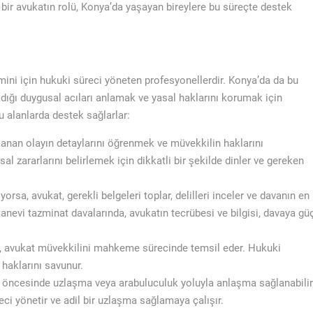
ir avukatın rolü, Konya’da yaşayan bireylere bu süreçte destek
mini için hukuki süreci yöneten profesyonellerdir. Konya’da da bu
dığı duygusal acıları anlamak ve yasal haklarını korumak için
şu alanlarda destek sağlarlar:
anan olayın detaylarını öğrenmek ve müvekkilin haklarını
l zararlarını belirlemek için dikkatli bir şekilde dinler ve gereken
sa, avukat, gerekli belgeleri toplar, delilleri inceler ve davanın en
manevi tazminat davalarında, avukatın tecrübesi ve bilgisi, davaya gü
 avukat müvekkilini mahkeme sürecinde temsil eder. Hukuki
 haklarını savunur.
 öncesinde uzlaşma veya arabuluculuk yoluyla anlaşma sağlanabilir
eci yönetir ve adil bir uzlaşma sağlamaya çalışır.