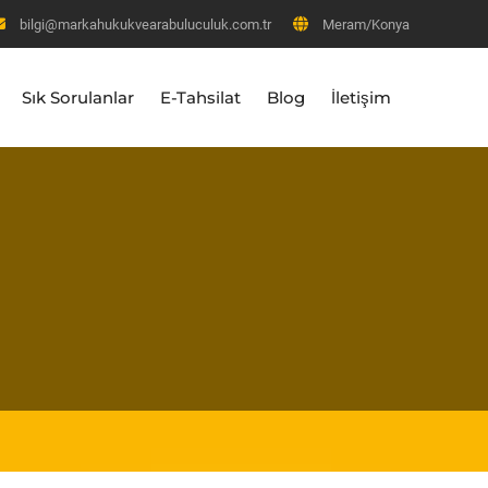
bilgi@markahukukvearabuluculuk.com.tr
Meram/Konya
Sık Sorulanlar
E-Tahsilat
Blog
İletişim