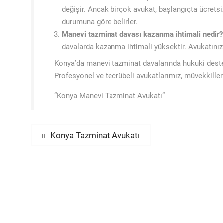
değişir. Ancak birçok avukat, başlangıçta ücret
durumuna göre belirler.
Manevi tazminat davası kazanma ihtimali nedir?
davalarda kazanma ihtimali yüksektir. Avukatınızı
Konya’da manevi tazminat davalarında hukuki deste
Profesyonel ve tecrübeli avukatlarımız, müvekkiller
“Konya Manevi Tazminat Avukatı”
Yazı
Previous
Konya Tazminat Avukatı
post:
gezinmesi