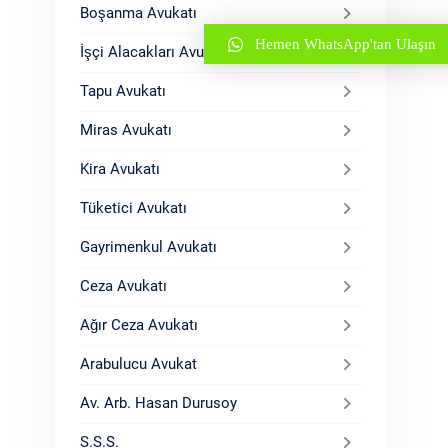
Boşanma Avukatı
Hemen WhatsApp'tan Ulaşın
İşçi Alacakları Avukatı
Tapu Avukatı
Miras Avukatı
Kira Avukatı
Tüketici Avukatı
Gayrimenkul Avukatı
Ceza Avukatı
Ağır Ceza Avukatı
Arabulucu Avukat
Av. Arb. Hasan Durusoy
S.S.S.