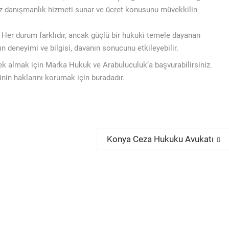
siz danışmanlık hizmeti sunar ve ücret konusunu müvekkilin
Her durum farklıdır, ancak güçlü bir hukuki temele dayanan
n deneyimi ve bilgisi, davanın sonucunu etkileyebilir.
k almak için Marka Hukuk ve Arabuluculuk’a başvurabilirsiniz.
inin haklarını korumak için buradadır.
Next
Konya Ceza Hukuku Avukatı
post: