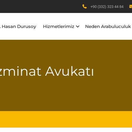
+90 (332) 323 44 84
b. Hasan Durusoy
Hizmetlerimiz
Neden Arabuluculuk
zminat Avukatı