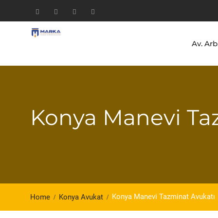
Skip
to
Facebook
Instagram
Youtube
Linkedln
content
Av. Ar
Konya Manevi Ta
Konya Manevi Tazminat Avukatı
Home
Konya Avukat