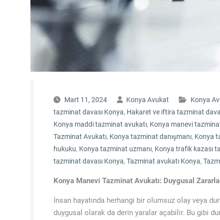
Mart 11, 2024
Konya Avukat
Konya Av
tazminat davası Konya
,
Hakaret ve iftira tazminat dav
Konya maddi tazminat avukatı
,
Konya manevi tazminat
Tazminat Avukatı
,
Konya tazminat danışmanı
,
Konya ta
hukuku
,
Konya tazminat uzmanı
,
Konya trafik kazası t
tazminat davası Konya
,
Tazminat avukatı Konya
,
Tazm
Konya Manevi Tazminat Avukatı: Duygusal Zararlar
İnsan hayatında herhangi bir olumsuz olay veya du
duygusal olarak da derin yaralar açabilir. Bu gibi d