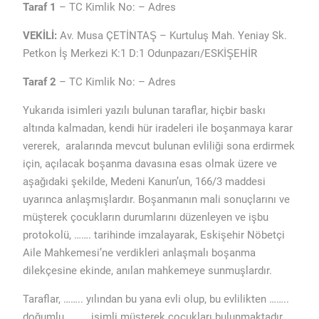
Taraf 1
– TC Kimlik No: – Adres
VEKİLİ:
Av. Musa ÇETİNTAŞ – Kurtuluş Mah. Yeniay Sk.
Petkon İş Merkezi K:1 D:1 Odunpazarı/ESKİŞEHİR
Taraf 2
– TC Kimlik No: – Adres
Yukarıda isimleri yazılı bulunan taraflar, hiçbir baskı
altında kalmadan, kendi hür iradeleri ile boşanmaya karar
vererek, aralarında mevcut bulunan evliliği sona erdirmek
için, açılacak boşanma davasına esas olmak üzere ve
aşağıdaki şekilde, Medeni Kanun’un, 166/3 maddesi
uyarınca anlaşmışlardır. Boşanmanın mali sonuçlarını ve
müşterek çocukların durumlarını düzenleyen ve işbu
protokolü, ……. tarihinde imzalayarak, Eskişehir Nöbetçi
Aile Mahkemesi’ne verdikleri anlaşmalı boşanma
dilekçesine ekinde, anılan mahkemeye sunmuşlardır.
Taraflar, …….. yılından bu yana evli olup, bu evlilikten ……..
doğumlu ……… isimli müşterek çocukları bulunmaktadır.