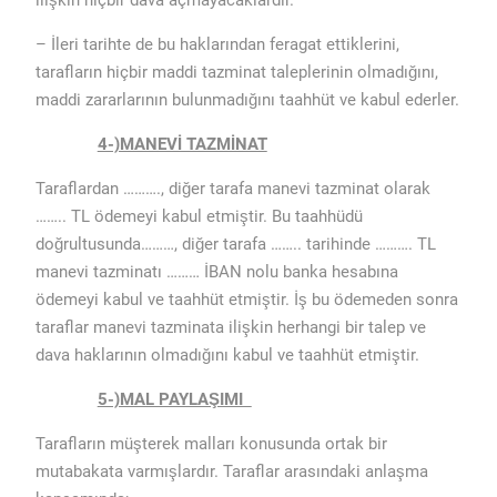
ilişkin hiçbir dava açmayacaklardır.
– İleri tarihte de bu haklarından feragat ettiklerini,
tarafların hiçbir maddi tazminat taleplerinin olmadığını,
maddi zararlarının bulunmadığını taahhüt ve kabul ederler.
4-)MANEVİ TAZMİNAT
Taraflardan ………., diğer tarafa manevi tazminat olarak
…….. TL ödemeyi kabul etmiştir. Bu taahhüdü
doğrultusunda………, diğer tarafa …….. tarihinde ………. TL
manevi tazminatı ……… İBAN nolu banka hesabına
ödemeyi kabul ve taahhüt etmiştir. İş bu ödemeden sonra
taraflar manevi tazminata ilişkin herhangi bir talep ve
dava haklarının olmadığını kabul ve taahhüt etmiştir.
5-)MAL PAYLAŞIMI
Tarafların müşterek malları konusunda ortak bir
mutabakata varmışlardır. Taraflar arasındaki anlaşma