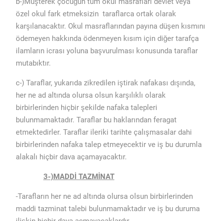
b-)Müşterek çocuğun tüm okul masrafları devlet veya
özel okul fark etmeksizin taraflarca ortak olarak
karşılanacaktır. Okul masraflarından payına düşen kısmını
ödemeyen hakkında ödenmeyen kısım için diğer tarafça
ilamların icrası yoluna başvurulması konusunda taraflar
mutabıktır.
c-) Taraflar, yukarıda zikredilen iştirak nafakası dışında,
her ne ad altında olursa olsun karşılıklı olarak
birbirlerinden hiçbir şekilde nafaka talepleri
bulunmamaktadır. Taraflar bu haklarından feragat
etmektedirler. Taraflar ileriki tarihte çalışmasalar dahi
birbirlerinden nafaka talep etmeyecektir ve iş bu durumla
alakalı hiçbir dava açamayacaktır.
3-)MADDİ TAZMİNAT
-Tarafların her ne ad altında olursa olsun birbirlerinden
maddi tazminat talebi bulunmamaktadır ve iş bu duruma