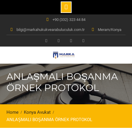
Skip
+90 (332) 323 44 84
to
bilgi@markahukukvearabuluculuk.com.tr
Meram/Konya
content
Facebook
Instagram
Youtube
Linkedln
ANLAŞMALI BOŞANMA
ÖRNEK PROTOKOL
Home
Konya Avukat
ANLAŞMALI BOŞANMA ÖRNEK PROTOKOL