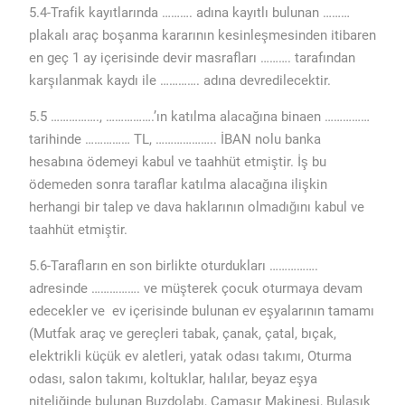
5.4-Trafik kayıtlarında ………. adına kayıtlı bulunan ………
plakalı araç boşanma kararının kesinleşmesinden itibaren
en geç 1 ay içerisinde devir masrafları ………. tarafından
karşılanmak kaydı ile …………. adına devredilecektir.
5.5 ……………., …………….’ın katılma alacağına binaen ……………
tarihinde …………… TL, ……………….. İBAN nolu banka
hesabına ödemeyi kabul ve taahhüt etmiştir. İş bu
ödemeden sonra taraflar katılma alacağına ilişkin
herhangi bir talep ve dava haklarının olmadığını kabul ve
taahhüt etmiştir.
5.6-Tarafların en son birlikte oturdukları …………….
adresinde ……………. ve müşterek çocuk oturmaya devam
edecekler ve ev içerisinde bulunan ev eşyalarının tamamı
(Mutfak araç ve gereçleri tabak, çanak, çatal, bıçak,
elektrikli küçük ev aletleri, yatak odası takımı, Oturma
odası, salon takımı, koltuklar, halılar, beyaz eşya
niteliğinde bulunan Buzdolabı, Çamaşır Makinesi, Bulaşık