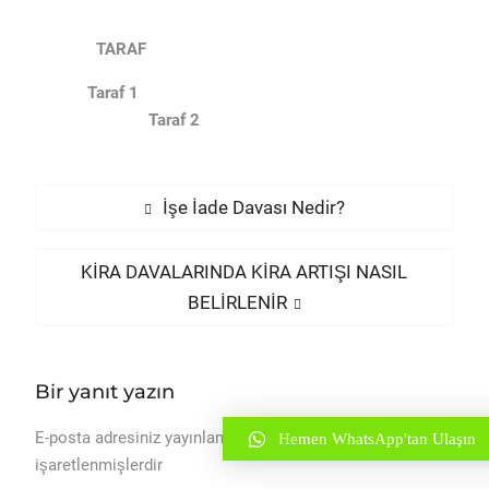
TARAF
Taraf 1
Taraf 2
Yazı
Previous
İşe İade Davası Nedir?
post:
gezinmesi
Next
KİRA DAVALARINDA KİRA ARTIŞI NASIL
post:
BELİRLENİR
Bir yanıt yazın
E-posta adresiniz yayınlanmayacak.
Gerekli alanlar
ile
Hemen WhatsApp'tan Ulaşın
*
işaretlenmişlerdir